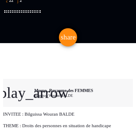
22
2
share
email
2
play_arrow
Musuo, Royaume des FEMMES
Bilguissa Wouran BALDE
INVITEE : Bilguissa Wouran BALDE
THEME : Droits des personnes en situation de handicape