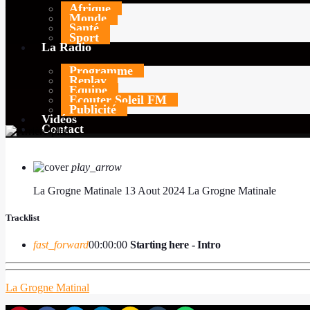
MIC
LA GROGNE MATINALE
TODAY
7 AOÛT 2026
176
2
Afrique
Monde
Santé
Sport
La Radio
Programme
Replay
Equipe
Ecouter Soleil FM
Publicité
Vidéos
Contact
play_arrow
La Grogne Matinale 13 Aout 2024
La Grogne Matinale
Tracklist
fast_forward
00:00:00
Starting here - Intro
La Grogne Matinal