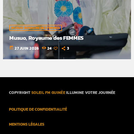
MUSUO ROYAUME DES FEMMES
Musuo, Royaume des FEMMES
today
27 JUIN 2026
24
3
COPYRIGHT
SOLEIL FM GUINÉE
ILLUMINE VOTRE JOURNÉE
POLITIQUE DE CONFIDENTIALITÉ
MENTIONS LÉGALES