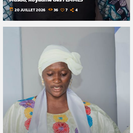
today
20 JUILLET 2026
36
7
4