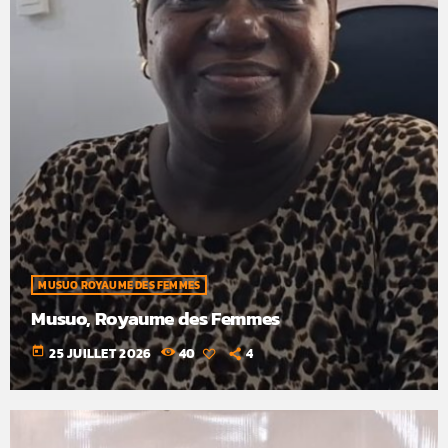
MUSUO ROYAUME DES FEMMES
Musuo, Royaume des Femmes
today
25 JUILLET 2026
40
4