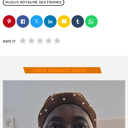
MUSUO ROYAUME DES FEMMES
email
RATE IT
VOUS AIMEREZ AUSSI