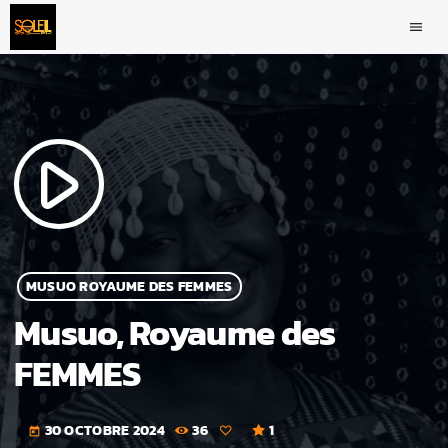
menu
play_arrow
MUSUO ROYAUME DES FEMMES
Musuo, Royaume des
FEMMES
30 OCTOBRE 2024
36
1
today