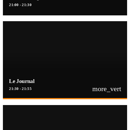
21:00 - 21:30
Le Journal
more_vert
21:30 - 21:55
close
Le Journal
Retrouvez toute l'actualité de la Guinée, Afrique et dans le monde. Les
dernières informations politiques, sportives, culture, société, santé,
économiques ...