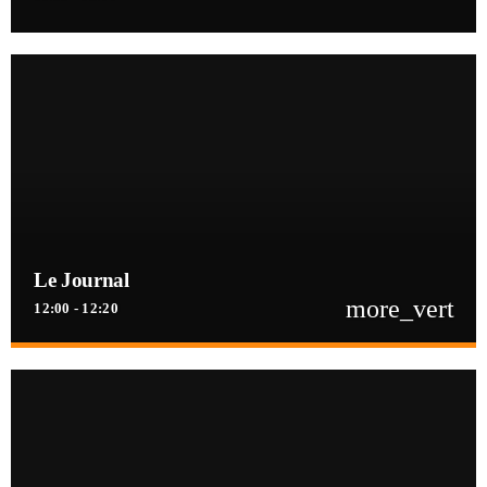
Le Journal
more_vert
12:00 - 12:20
close
Le Journal
Retrouvez toute l'actualité de la Guinée, Afrique et dans le monde. Les
dernières informations politiques, sportives, culture, société, santé,
économiques ...