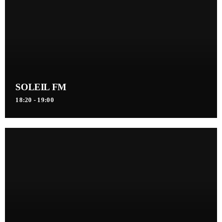
Retrouvez toute l'actualité de la Guinée, Afrique et dans le monde. Les
dernières informations politiques, sportives, culture, société, santé,
économiques ...
SOLEIL FM
18:20 - 19:00