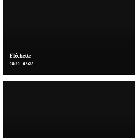
Retrouvez toute l'actualité de la Guinée, Afrique et dans le monde. Les
dernières informations politiques, sportives, culture, société, santé,
économiques ...
Fléchette
08:20 - 08:25