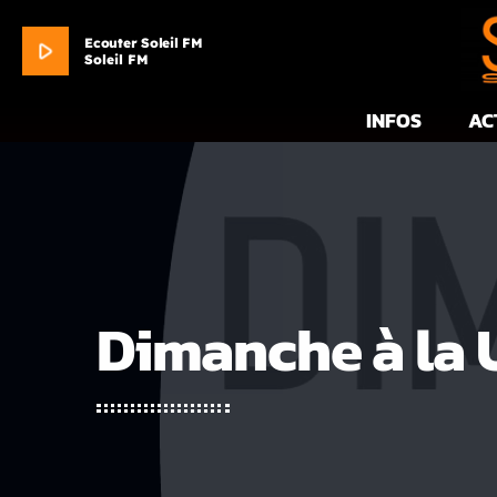
Ecouter Soleil FM
play_arrow
Soleil FM
INFOS
AC
Dimanche à la 