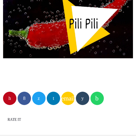
email
RATE IT