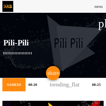
menu
p
Pili-Pili
share
email
trending_flat
SAMEDI
08:20
08:25