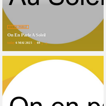
ON EN PARLÉ
On En Parle A Soleil
today
6 MAI 2025
69