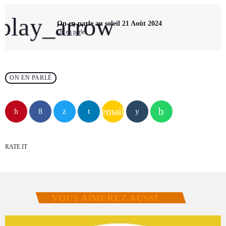
play_arrow
On en parle au soleil 21 Août 2024
On en parle
ON EN PARLÉ
email
RATE IT
VOUS AIMEREZ AUSSI