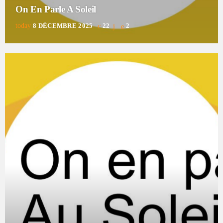
On En Parle A Soleil
today
8 DÉCEMBRE 2025
22
2