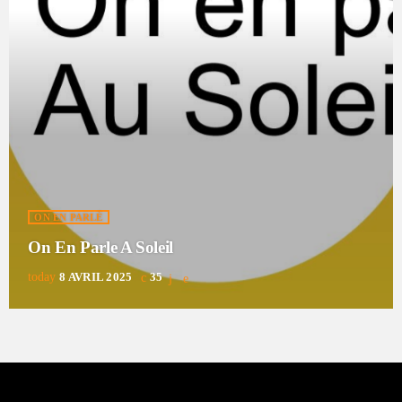
ON EN PARLÉ
On En Parle A Soleil
today
8 AVRIL 2025
35