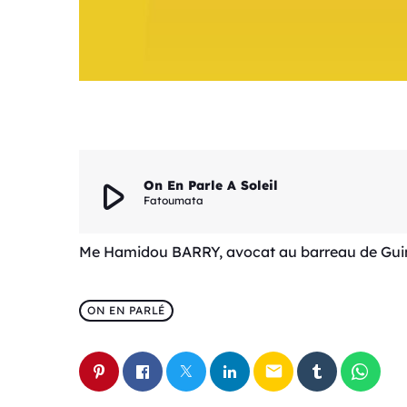
play_arrow
On En Parle A Soleil
Fatoumata
Me Hamidou BARRY, avocat au barreau de Guinée
ON EN PARLÉ
email