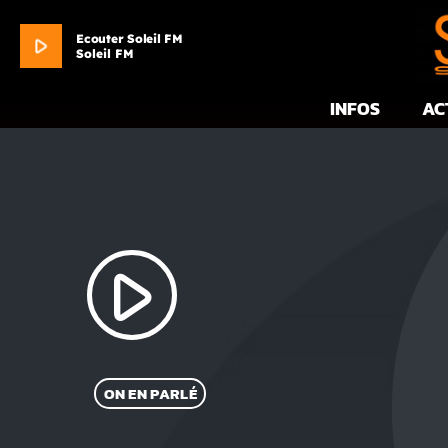
Ecouter Soleil FM
play_arrow
Soleil FM
INFOS
AC
play_arrow
ON EN PARLÉ