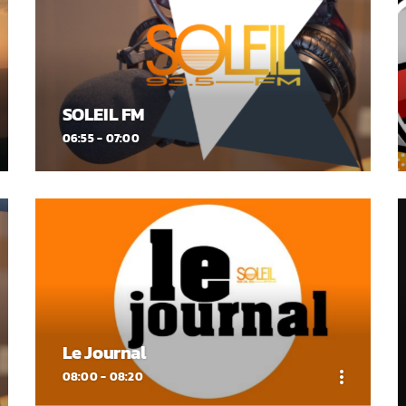
SOLEIL FM
06:55 - 07:00
Le Journal
more_vert
08:00 - 08:20