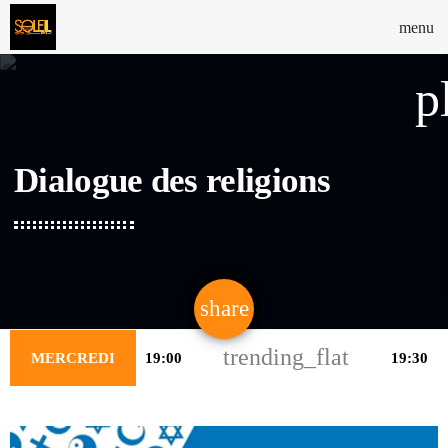
menu
p
Dialogue des religions
share
email
trending_flat
MERCREDI
19:00
19:30