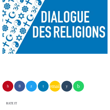
email
RATE IT