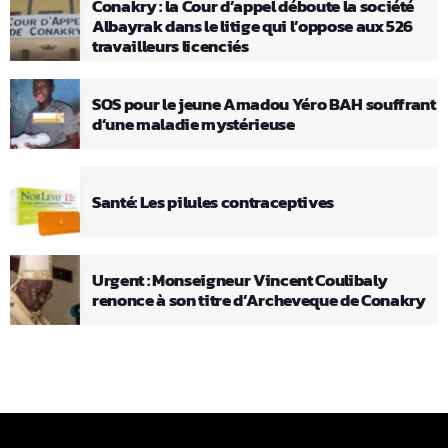
Conakry : la Cour d’appel déboute la société
Albayrak dans le litige qui l’oppose aux 526
travailleurs licenciés
SOS pour le jeune Amadou Yéro BAH souffrant
d’une maladie mystérieuse
Santé: Les pilules contraceptives
Urgent : Monseigneur Vincent Coulibaly
renonce à son titre d’Archeveque de Conakry