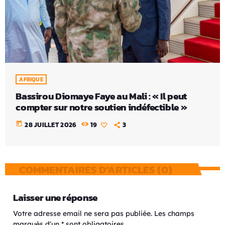
AFRIQUE
Bassirou Diomaye Faye au Mali : « Il peut
compter sur notre soutien indéfectible »
today
28 JUILLET 2026
19
3
COMMENTAIRES D’ARTICLES (0)
Laisser une réponse
Votre adresse email ne sera pas publiée. Les champs
marqués d'un * sont obligatoires