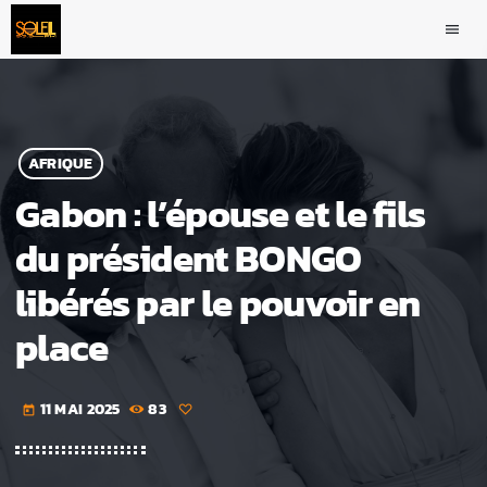
menu
AFRIQUE
Gabon : l’épouse et le fils
du président BONGO
libérés par le pouvoir en
place
11 MAI 2025
83
today