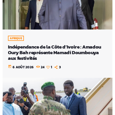
AFRIQUE
Indépendance de la Côte d’Ivoire : Amadou
Oury Bah représente Mamadi Doumbouya
aux festivités
today
6 AOÛT 2026
24
1
3