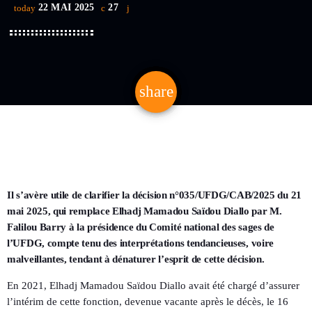
22 MAI 2025
27
today
share
email
Il s’avère utile de clarifier la décision n°035/UFDG/CAB/2025 du 21
mai 2025, qui remplace Elhadj Mamadou Saïdou Diallo par M.
Falilou Barry à la présidence du Comité national des sages de
l’UFDG, compte tenu des interprétations tendancieuses, voire
malveillantes, tendant à dénaturer l’esprit de cette décision.
En 2021, Elhadj Mamadou Saïdou Diallo avait été chargé d’assurer
l’intérim de cette fonction, devenue vacante après le décès, le 16