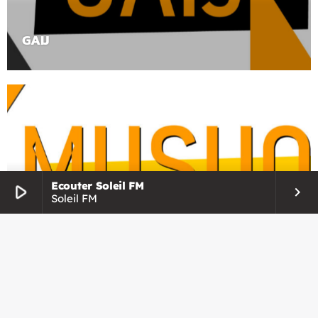
GAIJ
Ecouter Soleil FM
play_arrow
keyboard_arrow_right
Soleil FM
Musuo