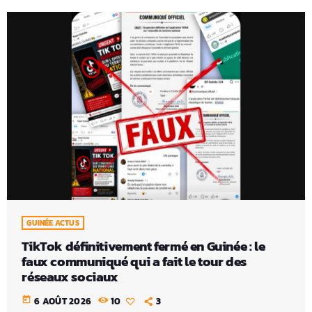
GUINÉE ACTUS
TikTok définitivement fermé en Guinée : le
faux communiqué qui a fait le tour des
réseaux sociaux
today
6 AOÛT 2026
10
3