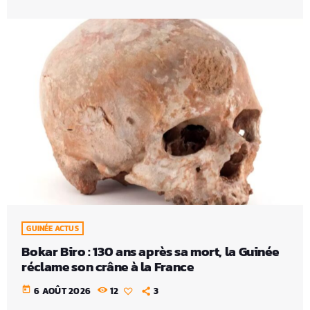
GUINÉE ACTUS
Bokar Biro : 130 ans après sa mort, la Guinée
réclame son crâne à la France
today
6 AOÛT 2026
12
3