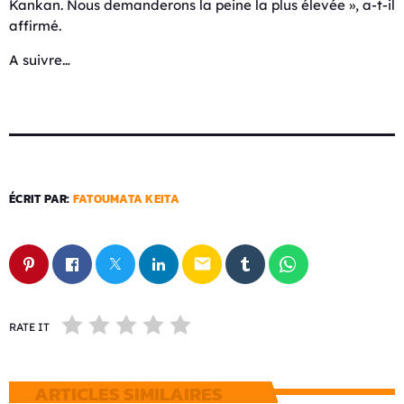
Kankan. Nous demanderons la peine la plus élevée », a-t-il
affirmé.
A suivre…
ÉCRIT PAR:
FATOUMATA KEITA
email
RATE IT
ARTICLES SIMILAIRES