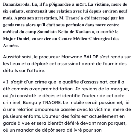
𝐁𝐚𝐧𝐚𝐧𝐤𝐨𝐫𝐨𝐝𝐚. 𝐋𝐚̀, 𝐢𝐥 𝐥’𝐚 𝐩𝟎𝐢𝐠𝐧𝐚𝐫𝐝𝐞́𝐞 𝐚̀ 𝐦o𝐫𝐭. 𝐋𝐚 𝐯𝐢𝐜𝐭𝐢𝐦𝐞, 𝐦𝐞̀𝐫𝐞 𝐝𝐞
𝐬𝐢𝐱 𝐞𝐧𝐟𝐚𝐧𝐭𝐬, 𝐞𝐧𝐭𝐫𝐞𝐭𝐞𝐧𝐚𝐢𝐭 𝐮𝐧𝐞 𝐫𝐞𝐥𝐚𝐭𝐢𝐨𝐧 𝐚𝐯𝐞𝐜 𝐥𝐮𝐢 𝐝𝐞𝐩𝐮𝐢𝐬 𝐞𝐧𝐯𝐢𝐫𝐨𝐧 𝐧𝐞𝐮𝐟
𝐦𝐨𝐢𝐬. 𝐀𝐩𝐫𝐞̀𝐬 𝐬𝐨𝐧 𝐚𝐫𝐫𝐞𝐬𝐭𝐚𝐭𝐢𝐨𝐧, 𝐌. 𝐓𝐫𝐚𝐨𝐫𝐞́ 𝐚 𝐞́𝐭𝐞́ 𝐢𝐧𝐭𝐞𝐫𝐫𝐨𝐠𝐞́ 𝐩𝐚𝐫 𝐥𝐞𝐬
𝐠𝐞𝐧𝐝𝐚𝐫𝐦𝐞𝐬 𝐚𝐥𝐨𝐫𝐬 𝐪𝐮’𝐢𝐥 𝐞́𝐭𝐚𝐢𝐭 𝐬𝐨𝐮𝐬 𝐩𝐞𝐫𝐟𝐮𝐬𝐢𝐨𝐧 𝐝𝐚𝐧𝐬 𝐧𝐨𝐭𝐫𝐞 𝐜𝐞𝐧𝐭𝐫𝐞
𝐦𝐞́𝐝𝐢𝐜𝐚𝐥 𝐝𝐮 𝐜𝐚𝐦𝐩 𝐒𝐨𝐮𝐧𝐝𝐢𝐚𝐭𝐚 𝐊𝐞𝐢𝐭𝐚 𝐝𝐞 𝐊𝐚𝐧𝐤𝐚𝐧 », a confié 𝐥𝐞
𝐌𝐚𝐣𝐨𝐫 𝐃𝐚𝐧𝐢𝐞𝐥, 𝐞𝐧 𝐬𝐞𝐫𝐯𝐢𝐜𝐞 𝐚𝐮 𝐂𝐞𝐧𝐭𝐫𝐞 𝐌𝐞́𝐝𝐢𝐜𝐨-𝐂𝐡𝐢𝐫𝐮𝐫𝐠𝐢𝐜𝐚𝐥 𝐝𝐞𝐬
𝐀𝐫𝐦𝐞́𝐞𝐬.
Aussitôt saisi, le procureur Marwane BALDE s’est rendu sur
les lieux et a déploré cet assassinat avant de fournir des
détails sur l’affaire.
« Il s’agit d’un crime que je qualifie d’assassinat, car il a
été commis avec préméditation. Je reviens de la morgue,
où j’ai constaté le décès et identifié l’auteur de cet acte
criminel, Bangaly TRAORE. Le mobile serait passionnel, lié
à une relation amoureuse passée avec la victime, mère de
plusieurs enfants. L’auteur des faits est actuellement en
garde à vue et sera bientôt déféré devant mon parquet,
où un mandat de dépôt sera délivré pour son