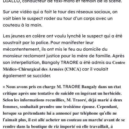
DIALLO, conducteur de taxi-moto et témoin de la scène.
Sur une vidéo qui a fait le tour des réseaux sociaux, on
voit bien le suspect roder au tour d’un corps avec un
couteau à la main.
Les jeunes en colère ont voulu lynché le suspect qui a été
soustrait par la police. Pour manifester leur
mécontentement, ils ont mis le feu au domicile du
monsieur reclamant justice pour la mère de famille. Après
son interpellation, Bangaly TRAORE a été admis au 𝐂𝐞𝐧𝐭𝐫𝐞
𝐌𝐞́𝐝𝐢𝐜𝐨-𝐂𝐡𝐢𝐫𝐮𝐫𝐠𝐢𝐜𝐚𝐥 𝐝𝐞𝐬 𝐀𝐫𝐦𝐞́𝐞𝐬 (𝐂𝐌𝐂𝐀) car il voulait
également se succider.
« 𝐍𝐨𝐮𝐬 𝐚𝐯𝐨𝐧𝐬 𝐩𝐫𝐢𝐬 𝐞𝐧 𝐜𝐡𝐚𝐫𝐠𝐞 𝐌. TRAORE 𝐁𝐚𝐧𝐠𝐚𝐥𝐲 𝐝𝐚𝐧𝐬 𝐮𝐧 𝐞́𝐭𝐚𝐭
𝐜𝐫𝐢𝐭𝐢𝐪𝐮𝐞 𝐚𝐩𝐫𝐞̀𝐬 𝐮𝐧𝐞 𝐭𝐞𝐧𝐭𝐚𝐭𝐢𝐯𝐞 𝐝𝐞 𝐬𝐮𝐢𝐜𝐢𝐝e 𝐞𝐧 𝐢𝐧𝐠𝐞́𝐫𝐚𝐧𝐭 𝐮𝐧 𝐡𝐞𝐫𝐛𝐢𝐜𝐢𝐝𝐞.
𝐒𝐞𝐥𝐨𝐧 𝐥𝐞𝐬 𝐢𝐧𝐟𝐨𝐫𝐦𝐚𝐭𝐢𝐨𝐧𝐬 𝐫𝐞𝐜𝐮𝐞𝐢𝐥𝐥𝐢𝐞𝐬, 𝐌. 𝐓𝐫𝐚𝐨𝐫𝐞́, 𝐝𝐞́𝐣𝐚̀ 𝐦𝐚𝐫𝐢𝐞́ 𝐚̀ 𝐝𝐞𝐮𝐱
𝐟𝐞𝐦𝐦𝐞𝐬, 𝐬𝐨𝐮𝐡𝐚𝐢𝐭𝐚𝐢𝐭 𝐩𝐫𝐞𝐧𝐝𝐫𝐞 𝐮𝐧𝐞 𝐭𝐫𝐨𝐢𝐬𝐢𝐞̀𝐦𝐞 𝐞́𝐩𝐨𝐮𝐬𝐞. 𝐂𝐞𝐩𝐞𝐧𝐝𝐚𝐧𝐭,
𝐥𝐨𝐫𝐬𝐪𝐮𝐞 𝐬𝐚 𝐩𝐫𝐞́𝐭𝐞𝐧𝐝𝐚𝐧𝐭𝐞 𝐥𝐮𝐢 𝐚 𝐚𝐧𝐧𝐨𝐧𝐜𝐞́ 𝐩𝐚𝐫 𝐭𝐞́𝐥𝐞́𝐩𝐡𝐨𝐧𝐞 𝐪𝐮’𝐞𝐥𝐥𝐞 𝐧𝐞
𝐥’𝐚𝐢𝐦𝐚𝐢𝐭 𝐩𝐥𝐮𝐬, 𝐢𝐥 𝐞𝐬𝐭 𝐚𝐥𝐥𝐞́ 𝐚𝐜𝐡𝐞𝐭𝐞𝐫 𝐮𝐧 𝐜𝐨𝐮𝐭𝐞𝐚𝐮 𝐚𝐮 𝐦𝐚𝐫𝐜𝐡𝐞́ 𝐚𝐯𝐚𝐧𝐭 𝐝𝐞 𝐬𝐞
𝐫𝐞𝐧𝐝𝐫𝐞 𝐝𝐚𝐧𝐬 𝐥𝐚 𝐛𝐨𝐮𝐭𝐢𝐪𝐮𝐞 𝐝𝐞 𝐫𝐢𝐳 𝐢𝐦𝐩𝐨𝐫𝐭𝐞́ 𝐨𝐮̀ 𝐞𝐥𝐥𝐞 𝐭𝐫𝐚𝐯𝐚𝐢𝐥𝐥𝐚𝐢𝐭, 𝐚̀