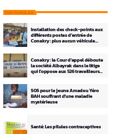
TOP POPULAR
Installation des check-points aux
différents postes d’entrée de
Conakry : plus aucun véhicule
n’entrera ou ne sortira sans que sa
charge ne soit vérifiée
Conakry : la Cour d’appel déboute
la société Albayrak dans le litige
qui l’oppose aux 526 travailleurs
licenciés
SOS pour le jeune Amadou Yéro
BAH souffrant d’une maladie
mystérieuse
Santé: Les pilules contraceptives