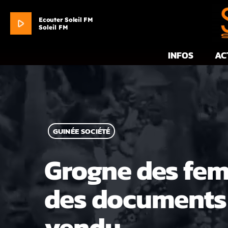
Ecouter Soleil FM
play_arrow
Soleil FM
INFOS
AC
GUINÉE SOCIÉTÉ
Grogne des fem
des documents 
vendu