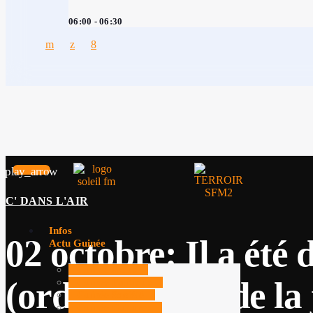
06:00 - 06:30
play_arrow
C' DANS L'AIR
Infos
02 octobre: Il a été
Actu Guinée
Guinée Actus
(ordre du chef de la
Guinée Politique
Guinée Société
Guinée Cultures