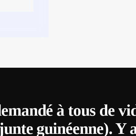
 demandé à tous de vi
 junte guinéenne). Y 