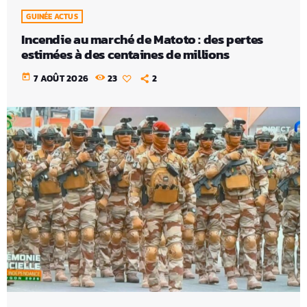
GUINÉE ACTUS
Incendie au marché de Matoto : des pertes
estimées à des centaines de millions
today
7 AOÛT 2026
23
2