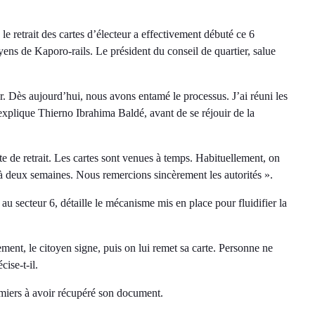
 retrait des cartes d’électeur a effectivement débuté ce 6
ens de Kaporo-rails. Le président du conseil de quartier, salue
er. Dès aujourd’hui, nous avons entamé le processus. J’ai réuni les
 explique Thierno Ibrahima Baldé, avant de se réjouir de la
te de retrait. Les cartes sont venues à temps. Habituellement, on
st à deux semaines. Nous remercions sincèrement les autorités ».
secteur 6, détaille le mécanisme mis en place pour fluidifier la
ent, le citoyen signe, puis on lui remet sa carte. Personne ne
ise-t-il.
miers à avoir récupéré son document.