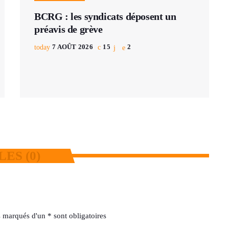
BCRG : les syndicats déposent un
préavis de grève
today
7 AOÛT 2026
15
2
ES (0)
 marqués d'un * sont obligatoires