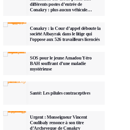
différents postes d’entrée de
Conakry : plus aucun véhicule
n’entrera ou ne sortira sans que sa
charge ne soit vérifiée
Conakry : la Cour d’appel déboute la
société Albayrak dans le litige qui
l’oppose aux 526 travailleurs licenciés
SOS pour le jeune Amadou Yéro
BAH souffrant d’une maladie
mystérieuse
Santé: Les pilules contraceptives
Urgent : Monseigneur Vincent
Coulibaly renonce à son titre
d’Archeveque de Conakry