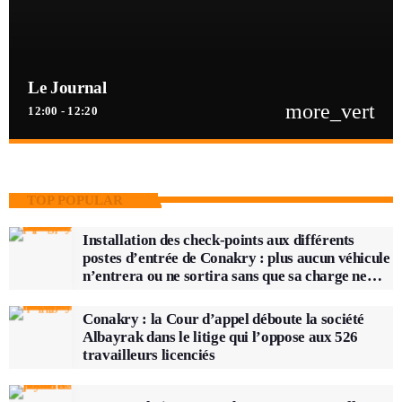
Le Journal
more_vert
12:00 - 12:20
close
Le Journal
Retrouvez toute l'actualité de la Guinée, Afrique et dans le monde. Les
TOP POPULAR
dernières informations politiques, sportives, culture, société, santé,
économiques ...
Installation des check-points aux différents
postes d’entrée de Conakry : plus aucun véhicule
n’entrera ou ne sortira sans que sa charge ne
soit vérifiée
Conakry : la Cour d’appel déboute la société
Albayrak dans le litige qui l’oppose aux 526
travailleurs licenciés