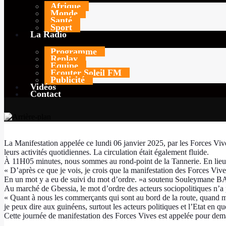
Afrique
Monde
Santé
TODAY
6 JANVIER 2025
52
Sport
La Radio
Programme
Replay
Equipe
Ecouter Soleil FM
Publicité
Vidéos
Contact
La Manifestation appelée ce lundi 06 janvier 2025, par les Forces Vive
leurs activités quotidiennes. La circulation était également fluide.
À 11H05 minutes, nous sommes au rond-point de la Tannerie. En lieu et
« D’après ce que je vois, je crois que la manifestation des Forces Viv
En un mot y a eu de suivi du mot d’ordre. »a soutenu Souleymane B
Au marché de Gbessia, le mot d’ordre des acteurs sociopolitiques 
« Quant à nous les commerçants qui sont au bord de la route, quand mê
je peux dire aux guinéens, surtout les acteurs politiques et l’Etat en que
Cette journée de manifestation des Forces Vives est appelée pour dema