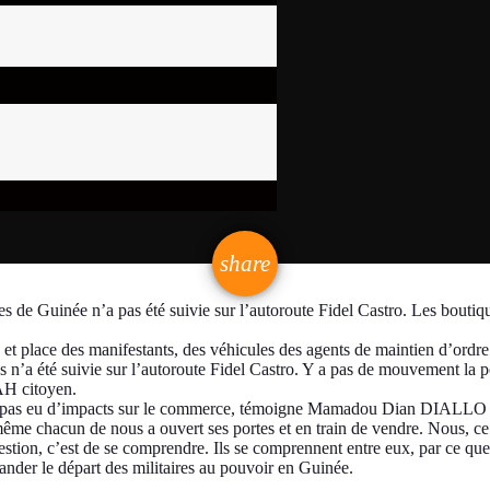
email
share
s de Guinée n’a pas été suivie sur l’autoroute Fidel Castro. Les boutiq
 place des manifestants, des véhicules des agents de maintien d’ordre é
es n’a été suivie sur l’autoroute Fidel Castro. Y a pas de mouvement la
AH citoyen.
n’a pas eu d’impacts sur le commerce, témoigne Mamadou Dian DIALLO 
me chacun de nous a ouvert ses portes et en train de vendre. Nous, ce q
stion, c’est de se comprendre. Ils se comprennent entre eux, par ce que s’i
nder le départ des militaires au pouvoir en Guinée.