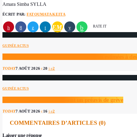
Amara Simba SYLLA
ÉCRIT PAR:
FATOUMATA KEITA
EMAIL
RATE IT
GUINÉE ACTUS
Incendie au marché de Matoto : des pertes estimées à des
TODAY
7 AOÛT 2026
20
2
GUINÉE ACTUS
BCRG : les syndicats déposent un préavis de grève
TODAY
7 AOÛT 2026
16
2
COMMENTAIRES D’ARTICLES (0)
Laisser une réponse