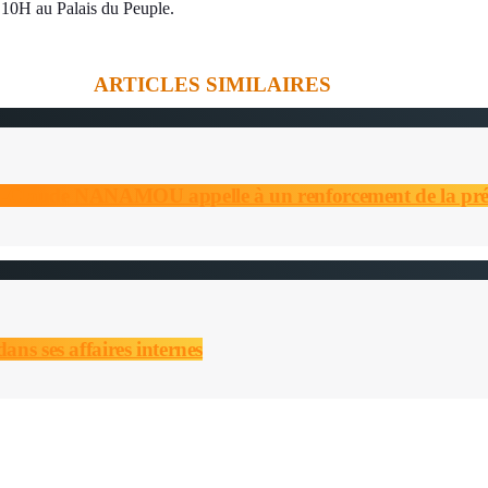
10H au Palais du Peuple.
ARTICLES SIMILAIRES
Jean-Claude NANAMOU appelle à un renforcement de la pr
ns ses affaires internes