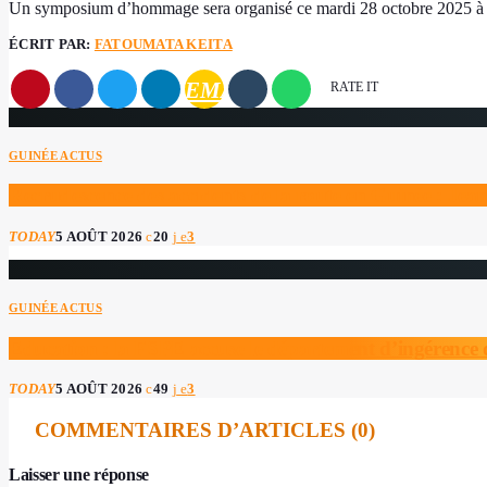
Un symposium d’hommage sera organisé ce mardi 28 octobre 2025 à 
ÉCRIT PAR:
FATOUMATA KEITA
EMAIL
RATE IT
GUINÉE ACTUS
Recrudescence des accidents de la route en Guinée : 
TODAY
5 AOÛT 2026
20
3
GUINÉE ACTUS
Éducation : la FSPE accuse le département d’ingérence da
TODAY
5 AOÛT 2026
49
3
COMMENTAIRES D’ARTICLES (0)
Laisser une réponse