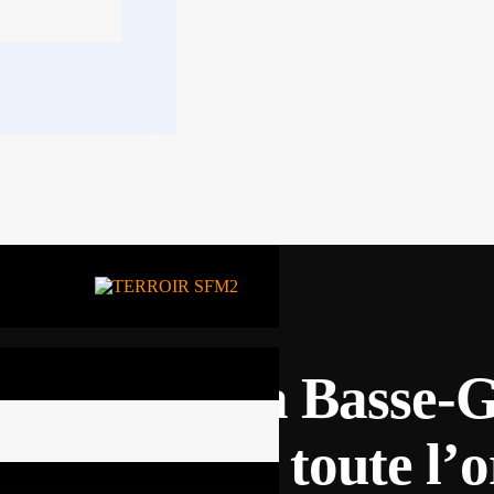
uigbé de la Basse-Gu
en charge toute l’o