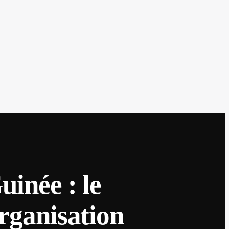
inée : le
rganisation