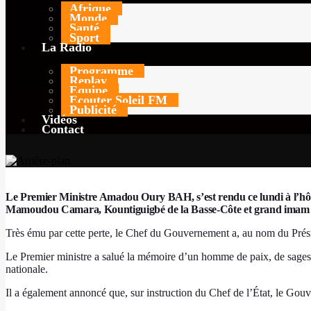
Afrique
Monde
Santé
TODAY
27 OCTOBRE 2025
29
4
Sport
La Radio
Programme
Replay
Equipe
Ecouter Soleil FM
Publicité
Vidéos
Contact
Le Premier Ministre Amadou Oury BAH, s’est rendu ce lundi à l’hôp
Mamoudou Camara, Kountiguigbé de la Basse-Côte et grand imam de l
Très ému par cette perte, le Chef du Gouvernement a, au nom du Préside
Le Premier ministre a salué la mémoire d’un homme de paix, de sagesse 
nationale.
Il a également annoncé que, sur instruction du Chef de l’État, le Gou