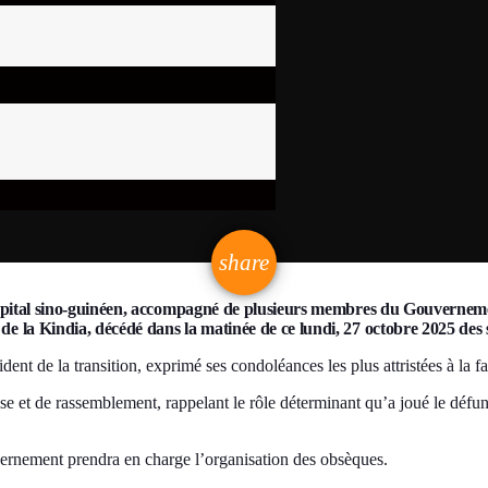
email
share
4
ital sino-guinéen, accompagné de plusieurs membres du Gouvernement,
a Kindia, décédé dans la matinée de ce lundi, 27 octobre 2025 des s
nt de la transition, exprimé ses condoléances les plus attristées à la f
et de rassemblement, rappelant le rôle déterminant qu’a joué le défunt 
vernement prendra en charge l’organisation des obsèques.