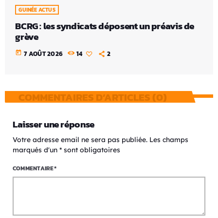
GUINÉE ACTUS
BCRG : les syndicats déposent un préavis de
grève
today
7 AOÛT 2026
14
2
COMMENTAIRES D’ARTICLES (0)
Laisser une réponse
Votre adresse email ne sera pas publiée. Les champs
marqués d'un * sont obligatoires
COMMENTAIRE*