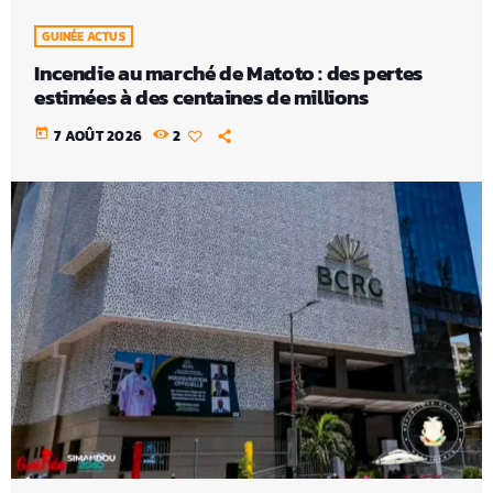
GUINÉE ACTUS
Incendie au marché de Matoto : des pertes
estimées à des centaines de millions
today
7 AOÛT 2026
2