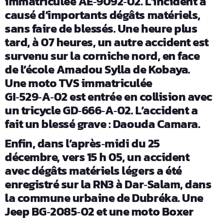
immatriculée AE
9092
02. L’incident a
‑
‑
causé d’importants dégâts matériels,
sans faire de blessés. Une heure plus
tard, à 07 heures, un autre accident est
survenu sur la corniche nord, en face
de l’école Amadou Sylla de Kobaya.
Une moto TVS immatriculée
GI
529
A
02 est entrée en collision avec
‑
‑
‑
un tricycle GD
666
A
02. L’accident a
‑
‑
‑
fait un blessé grave : Daouda Camara.
Enfin, dans l’après
midi du 25
‑
décembre, vers 15 h 05, un accident
avec dégâts matériels légers a été
enregistré sur la RN3 à Dar
Salam, dans
‑
la commune urbaine de Dubréka. Une
Jeep BG
2085
02 et une moto Boxer
‑
‑