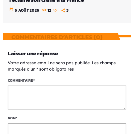
today
6 AOÛT 2026
12
3
COMMENTAIRES D’ARTICLES (0)
Laisser une réponse
Votre adresse email ne sera pas publiée. Les champs
marqués d'un * sont obligatoires
COMMENTAIRE*
NOM*