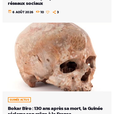
réseaux sociaux
today
6 AOÛT 2026
10
3
GUINÉE ACTUS
Bokar Biro : 130 ans après sa mort, la Guinée
réclame son crâne à la France