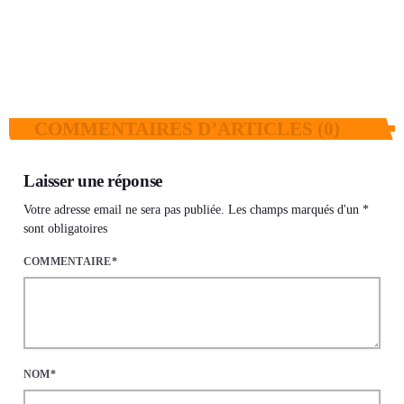
communiqué qui a fait le tour des réseaux
sociaux
today
6 AOÛT 2026
15
3
COMMENTAIRES D’ARTICLES (0)
Laisser une réponse
Votre adresse email ne sera pas publiée. Les champs marqués d'un *
sont obligatoires
COMMENTAIRE*
NOM*