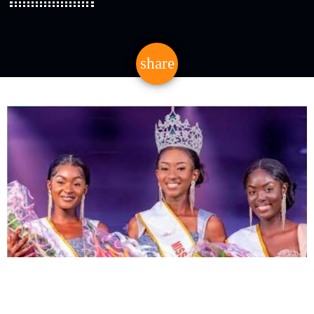
share
email