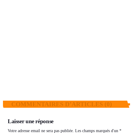
AFRIQUE
Bassirou Diomaye Faye au Mali : « Il peut
compter sur notre soutien indéfectible »
today
28 JUILLET 2026
19
3
COMMENTAIRES D’ARTICLES (0)
Laisser une réponse
Votre adresse email ne sera pas publiée. Les champs marqués d'un *