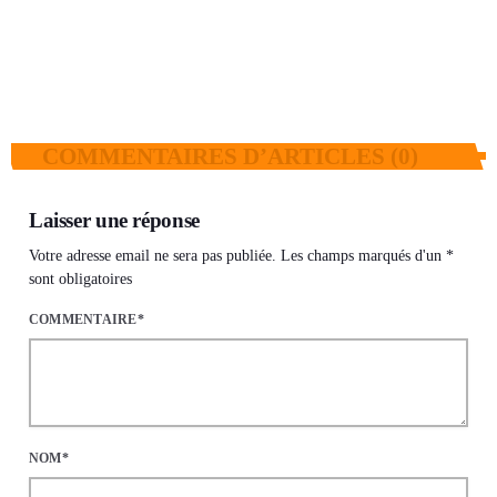
vise le podium avec le Syli à domicile
today
27 JUILLET 2026
33
3
COMMENTAIRES D’ARTICLES (0)
Laisser une réponse
Votre adresse email ne sera pas publiée. Les champs marqués d'un *
sont obligatoires
COMMENTAIRE*
NOM*