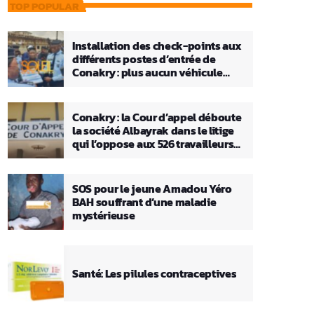
TOP POPULAR
Installation des check-points aux
différents postes d’entrée de
Conakry : plus aucun véhicule
n’entrera ou ne sortira sans que sa
charge ne soit vérifiée
Conakry : la Cour d’appel déboute
la société Albayrak dans le litige
qui l’oppose aux 526 travailleurs
licenciés
SOS pour le jeune Amadou Yéro
BAH souffrant d’une maladie
mystérieuse
Santé: Les pilules contraceptives