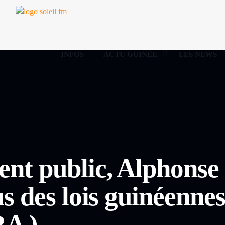
INFOS
ACTU GUINÉE
LES NEWS
ent public, Alphonse
us des lois guinéenne
A )