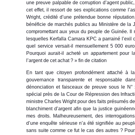
une preuve palpable de corruption d’agent public, 
cet effet, il ressort de ses explications comme l’a
Wright, crédité d’une prétendue bonne réputation,
bénéficie de marchés publics au Ministère de la J
compromettant aux yeux du peuple de Guinée. Il
lesquelles Kerfalla Camara KPC a parrainé l’exil 
quel service versait-il mensuellement 5 000 eu
Pourquoi aurait-il acheté un appartement pour l
l’argent de cet achat ? » fin de citation
En tant que citoyen profondément attaché à la
gouvernance transparente et responsable dans
dénonciation et faisceaux de preuve sous le N°
spécial près de la Cour de Répression des Infrac
ministre Charles Wright pour des faits présumés de c
blanchiment d’argent afin que la justice guinéenne
mes droits. Malheureusement, des interrogations 
d’une enquête sérieuse n’a été signifiée au peup
sans suite comme ce fut le cas des autres ? Pour l