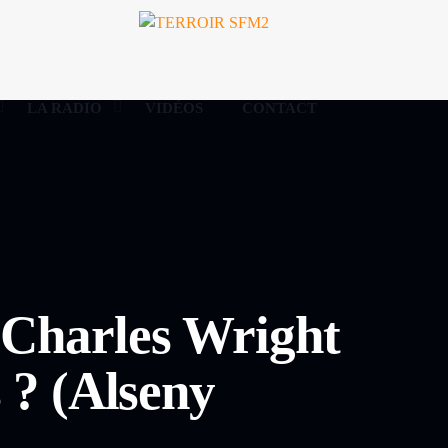
LA RADIO
VIDÉOS
CONTACT
 Charles Wright
s ? (Alseny