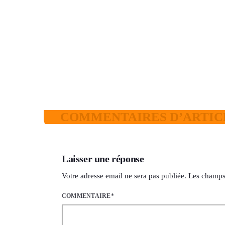
extraits de naissance numériques à la
Commune de de Ratoma
today
6 AOÛT 2026
11
COMMENTAIRES D’ARTICL
Laisser une réponse
Votre adresse email ne sera pas publiée. Les champs
COMMENTAIRE*