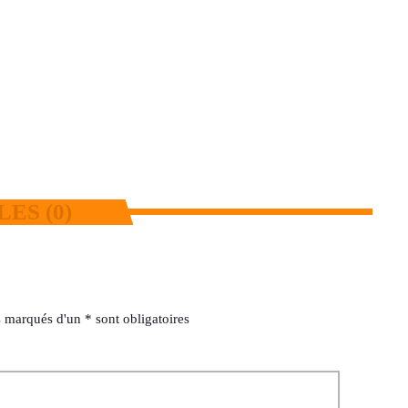
fait le tour des réseaux sociaux
today
6 AOÛT 2026
17
3
ES (0)
 marqués d'un * sont obligatoires