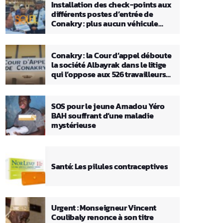
Installation des check-points aux
différents postes d’entrée de
Conakry : plus aucun véhicule
n’entrera ou ne sortira sans que sa
charge ne soit vérifiée
Conakry : la Cour d’appel déboute
la société Albayrak dans le litige
qui l’oppose aux 526 travailleurs
licenciés
SOS pour le jeune Amadou Yéro
BAH souffrant d’une maladie
mystérieuse
Santé: Les pilules contraceptives
Urgent : Monseigneur Vincent
Coulibaly renonce à son titre