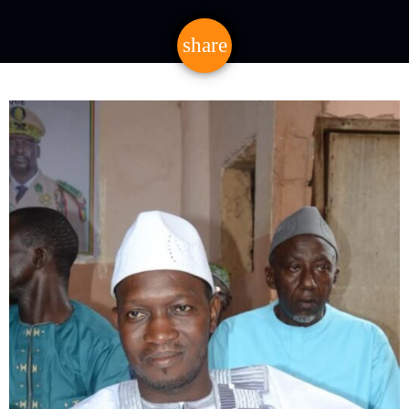
share
email