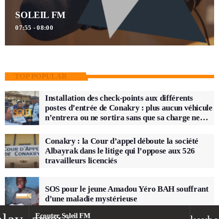
SOLEIL FM
07:55 - 08:00
TOP POPULAR
Installation des check-points aux différents
postes d’entrée de Conakry : plus aucun véhicule
n’entrera ou ne sortira sans que sa charge ne
soit vérifiée
Conakry : la Cour d’appel déboute la société
Albayrak dans le litige qui l’oppose aux 526
travailleurs licenciés
SOS pour le jeune Amadou Yéro BAH souffrant
d’une maladie mystérieuse
Ecouter Soleil FM