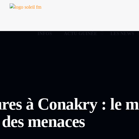
INFOS
ACTU GUINÉE
LES NEWS
ures à Conakry : le 
i des menaces