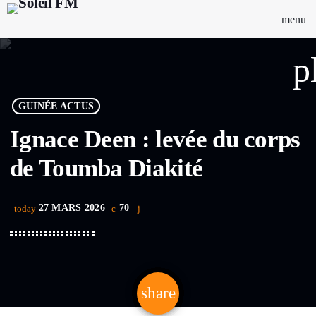
menu
p
GUINÉE ACTUS
Ignace Deen : levée du corps
de Toumba Diakité
27 MARS 2026
70
today
share
email