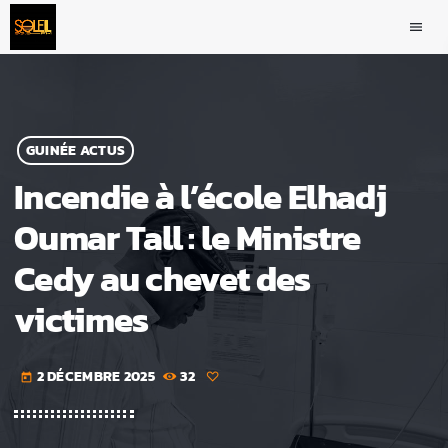
menu
GUINÉE ACTUS
Incendie à l’école Elhadj
Oumar Tall : le Ministre
Cedy au chevet des
victimes
2 DÉCEMBRE 2025
32
today