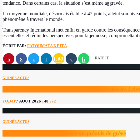
tendance. Dans certains cas, la situation s’est même aggravée.
La moyenne mondiale, désormais établie à 42 points, atteint son niveau
phénomène à travers le monde.
Transparency International met enfin en garde contre les conséquences di
essentielles et réduit les perspectives pour la jeunesse, compromett
ÉCRIT PAR:
FATOUMATA KEITA
EMAIL
RATE IT
GUINÉE ACTUS
Incendie au marché de Matoto : des pertes estimées à des
TODAY
7 AOÛT 2026
40
2
GUINÉE ACTUS
BCRG : les syndicats déposent un préavis de grève