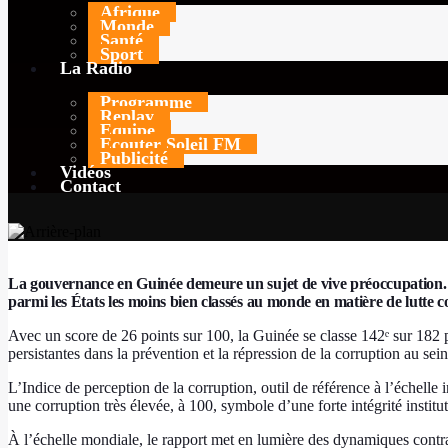
Afrique
Monde
Santé
TODAY
11 FÉVRIER 2026
43
Sport
La Radio
Programme
Replay
Equipe
Ecouter Soleil FM
Publicité
Vidéos
Contact
La gouvernance en Guinée demeure un sujet de vive préoccupation. D’
parmi les États les moins bien classés au monde en matière de lutte c
Avec un score de 26 points sur 100, la Guinée se classe 142ᵉ sur 182 pa
persistantes dans la prévention et la répression de la corruption au sei
L’Indice de perception de la corruption, outil de référence à l’échelle
une corruption très élevée, à 100, symbole d’une forte intégrité institut
À l’échelle mondiale, le rapport met en lumière des dynamiques contras