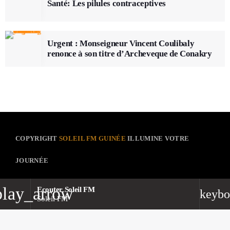
Santé: Les pilules contraceptives
Urgent : Monseigneur Vincent Coulibaly
renonce à son titre d’Archeveque de Conakry
COPYRIGHT
SOLEIL FM GUINÉE
ILLUMINE VOTRE
JOURNÉE
play_arrow
Ecouter Soleil FM
POLITIQUE DE CONFIDENTIALITÉ
keybo
Soleil FM
MENTIONS LÉGALES