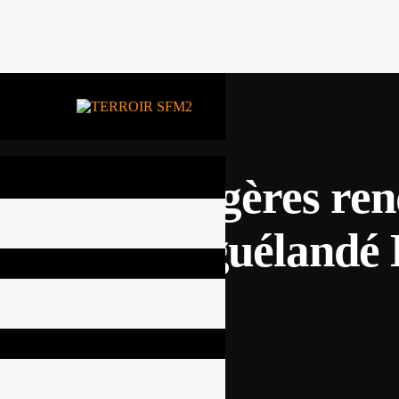
faires Etrangères ren
Amadou Niguélandé D