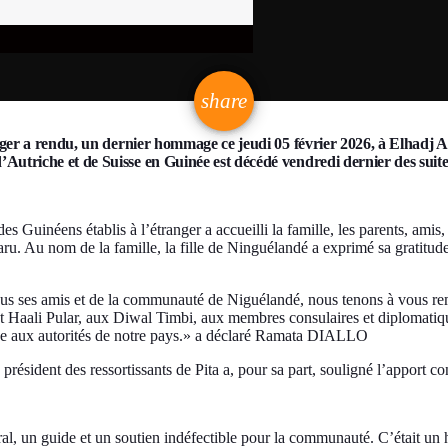
email
share
ranger a rendu, un dernier hommage ce jeudi 05 février 2026, à Elhad
Autriche et de Suisse en Guinée est décédé vendredi dernier des suite
s Guinéens établis à l’étranger a accueilli la famille, les parents, amis,
sparu. Au nom de la famille, la fille de Ninguélandé a exprimé sa gratitud
 tous ses amis et de la communauté de Niguélandé, nous tenons à vous re
t Haali Pular, aux Diwal Timbi, aux membres consulaires et diplomati
nce aux autorités de notre pays.» a déclaré Ramata DIALLO
 président des ressortissants de Pita a, pour sa part, souligné l’appo
moral, un guide et un soutien indéfectible pour la communauté. C’était 