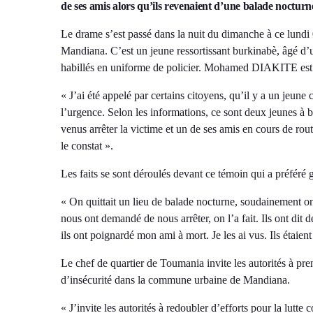
de ses amis alors qu’ils revenaient d’une balade noctur
Le drame s’est passé dans la nuit du dimanche à ce lund
Mandiana. C’est un jeune ressortissant burkinabè, âgé d’u
habillés en uniforme de policier. Mohamed DIAKITE est l
« J’ai été appelé par certains citoyens, qu’il y a un jeun
l’urgence. Selon les informations, ce sont deux jeunes à 
venus arrêter la victime et un de ses amis en cours de rou
le constat ».
Les faits se sont déroulés devant ce témoin qui a préféré
« On quittait un lieu de balade nocturne, soudainement on
nous ont demandé de nous arrêter, on l’a fait. Ils ont dit
ils ont poignardé mon ami à mort. Je les ai vus. Ils étaie
Le chef de quartier de Toumania invite les autorités à p
d’insécurité dans la commune urbaine de Mandiana.
« J’invite les autorités à redoubler d’efforts pour la lutte 