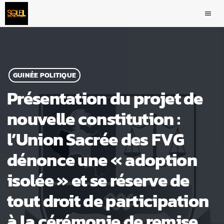
menu
GUINÉE POLITIQUE
Présentation du projet de
nouvelle constitution :
l’Union Sacrée des FVG
dénonce une « adoption
isolée » et se réserve de
tout droit de participation
à la cérémonie de remise