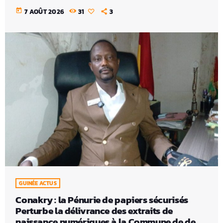
today
7 AOÛT 2026
31
3
GUINÉE ACTUS
Conakry : la Pénurie de papiers sécurisés
Perturbe la délivrance des extraits de
naissance numériques à la Commune de de