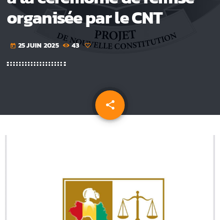
organisée par le CNT
25 JUIN 2025
43
today
share
email