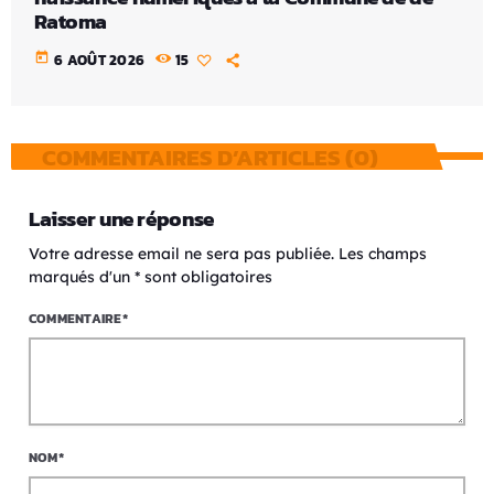
Ratoma
today
6 AOÛT 2026
15
COMMENTAIRES D’ARTICLES (0)
Laisser une réponse
Votre adresse email ne sera pas publiée. Les champs
marqués d'un * sont obligatoires
COMMENTAIRE*
NOM*