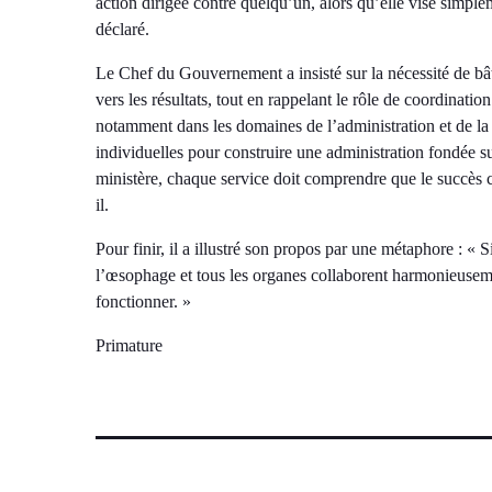
action dirigée contre quelqu’un, alors qu’elle vise simpleme
déclaré.
Le Chef du Gouvernement a insisté sur la nécessité de bâti
vers les résultats, tout en rappelant le rôle de coordinatio
notamment dans les domaines de l’administration et de l
individuelles pour construire une administration fondée s
ministère, chaque service doit comprendre que le succès co
il.
Pour finir, il a illustré son propos par une métaphore : « Si
l’œsophage et tous les organes collaborent harmonieuseme
fonctionner. »
Primature