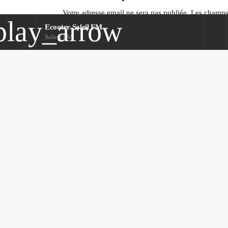
Votre adresse email ne sera pas publiée. Les champs
play_arrow
Ecouter Soleil FM
COMMENTAIRE*
Soleil FM
lay_arrow
Ecouter Soleil FM
Soleil FM
NOM*
URL
ENREGISTRER MON NOM, MON E-MAIL ET MON 
COMMENTAIRE.