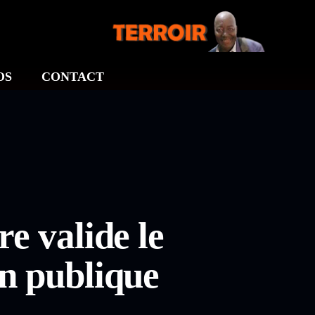
OS
CONTACT
e valide le
on publique