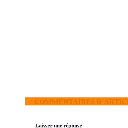
GUINÉE POLITIQUE
Indépendance de la Côte d’Ivoire : les
Forces spéciales guinéennes défilent à
Abidjan
today
7 AOÛT 2026
36
3
COMMENTAIRES D’ARTICL
Laisser une réponse