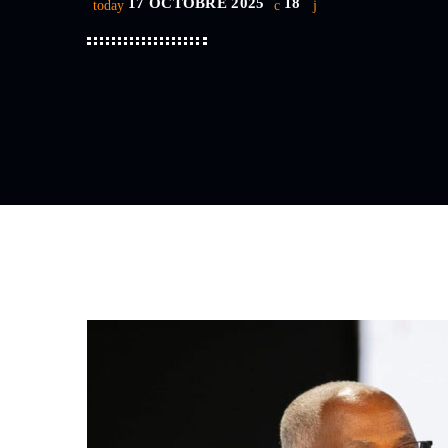
17 OCTOBRE 2025
18
today