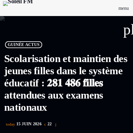
menu
p
GUINÉE ACTUS
Scolarisation et maintien des
jeunes filles dans le système
éducatif : 𝟐𝟖𝟏 𝟒𝟖𝟔 𝐟𝐢𝐥𝐥𝐞𝐬
attendues aux examens
nationaux
15 JUIN 2026
22
today