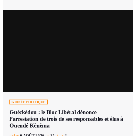
GUINÉE POLITIQUE
Guéckédou : le Bloc Libéral dénonce
l’arrestation de trois de ses responsables et élus à
Ouendé Kènèma
today
6 AOÛT 2026
25
2