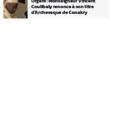
Urgent : Monseigneur Vincent
Coulibaly renonce à son titre
d’Archeveque de Conakry