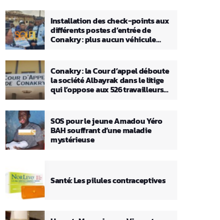
Installation des check-points aux
différents postes d’entrée de
Conakry : plus aucun véhicule
n’entrera ou ne sortira sans que sa
charge ne soit vérifiée
Conakry : la Cour d’appel déboute
la société Albayrak dans le litige
qui l’oppose aux 526 travailleurs
licenciés
SOS pour le jeune Amadou Yéro
BAH souffrant d’une maladie
mystérieuse
Santé: Les pilules contraceptives