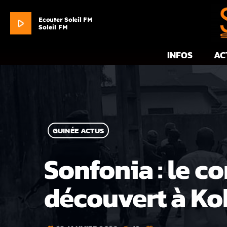
Ecouter Soleil FM
play_arrow
Soleil FM
INFOS
AC
GUINÉE ACTUS
Sonfonia : le 
découvert à Ko