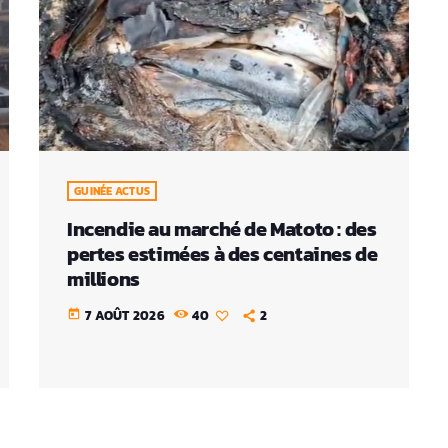
GUINÉE ACTUS
Incendie au marché de Matoto : des
pertes estimées à des centaines de
millions
7 AOÛT 2026
40
2
today