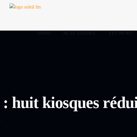
INFOS
ACTU GUINÉE
LES NEWS
 : huit kiosques rédu
ie