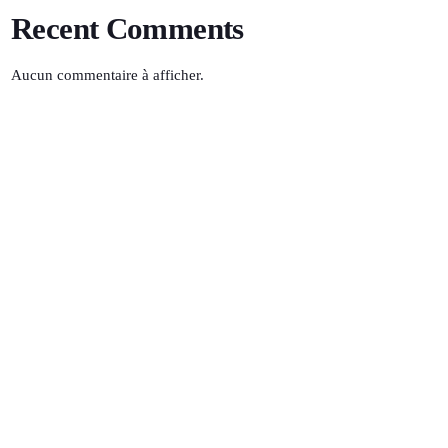
Recent Comments
Aucun commentaire à afficher.
Environnement en question
19:00 - 19:30
TOP POPULAR