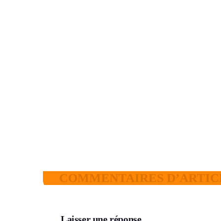
GUINÉE ACTUS
TikTok définitivement fermé en
Guinée : le faux communiqué qui a
fait le tour des réseaux sociaux
today
6 AOÛT 2026
12
3
COMMENTAIRES D’ARTICL
Laisser une réponse