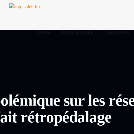
INFOS
ACTU GUINÉE
LES NEWS
polémique sur les rés
ait rétropédalage