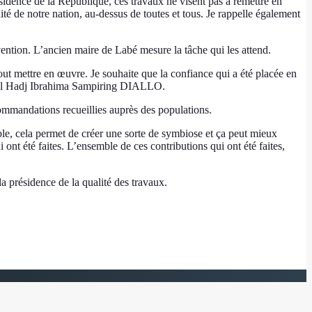
ésidence de la République, ces travaux ne visent pas à remettre en
ité de notre nation, au-dessus de toutes et tous. Je rappelle également
vention. L’ancien maire de Labé mesure la tâche qui les attend.
out mettre en œuvre. Je souhaite que la confiance qui a été placée en
imé El Hadj Ibrahima Sampiring DIALLO.
mandations recueillies auprès des populations.
mble, cela permet de créer une sorte de symbiose et ça peut mieux
 ont été faites. L’ensemble de ces contributions qui ont été faites,
la présidence de la qualité des travaux.