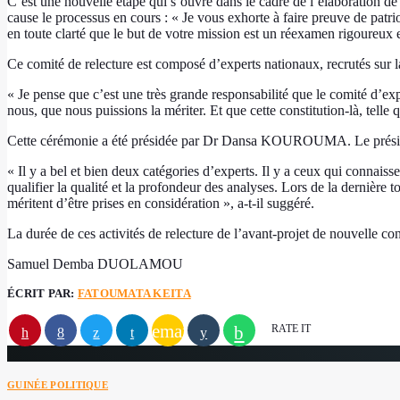
C’est une nouvelle étape qui s’ouvre dans le cadre de l’élaboration de 
cause le processus en cours : « Je vous exhorte à faire preuve de patrio
en toute clarté que le but de votre mission est un réexamen rigoureu
Ce comité de relecture est composé d’experts nationaux, recrutés sur l
« Je pense que c’est une très grande responsabilité que le comité d’ex
nous, que nous puissions la mériter. Et que cette constitution-là, te
Cette cérémonie a été présidée par Dr Dansa KOUROUMA. Le président
« Il y a bel et bien deux catégories d’experts. Il y a ceux qui connais
qualifier la qualité et la profondeur des analyses. Lors de la dernière 
méritent d’être prises en considération », a-t-il suggéré.
La durée de ces activités de relecture de l’avant-projet de nouvelle con
Samuel Demba DUOLAMOU
ÉCRIT PAR:
FATOUMATA KEITA
email
RATE IT
GUINÉE POLITIQUE