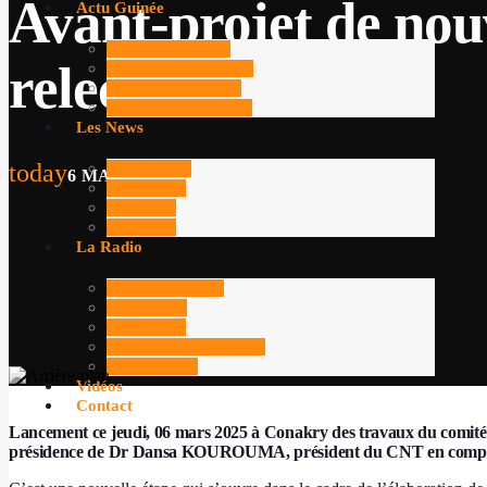
Avant-projet de nouv
Actu Guinée
Guinée Actus
relecture lancés
Guinée Politique
Guinée Société
Guinée Cultures
Les News
today
Afrique
6 MARS 2025
69
Monde
Santé
Sport
La Radio
Programme
Replay
Equipe
Ecouter Soleil FM
Publicité
Vidéos
Contact
Lancement ce jeudi, 06 mars 2025 à Conakry des travaux du comité pou
présidence de Dr Dansa KOUROUMA, président du CNT en compagn