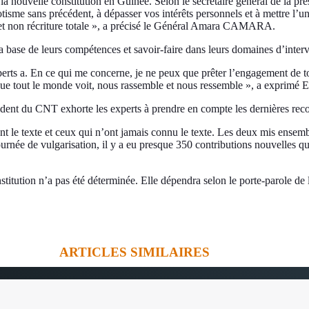
la nouvelle constitution en Guinée. Selon le secrétaire général de la pr
tisme sans précédent, à dépasser vos intérêts personnels et à mettre l’un
x et non récriture totale », a précisé le Général Amara CAMARA.
a base de leurs compétences et savoir-faire dans leurs domaines d’inter
perts a. En ce qui me concerne, je ne peux que prêter l’engagement de t
lle que tout le monde voit, nous rassemble et nous ressemble », a expr
 du CNT exhorte les experts à prendre en compte les dernières recom
sent le texte et ceux qui n’ont jamais connu le texte. Les deux mis ense
tournée de vulgarisation, il y a eu presque 350 contributions nouvelles qui
stitution n’a pas été déterminée. Elle dépendra selon le porte-parole de 
ARTICLES SIMILAIRES