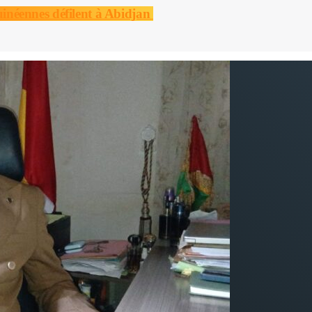
guinéennes défilent à Abidjan