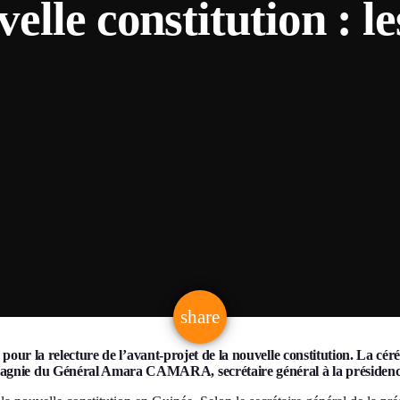
elle constitution : l
email
share
r la relecture de l’avant-projet de la nouvelle constitution. La cérém
ie du Général Amara CAMARA, secrétaire général à la présidence