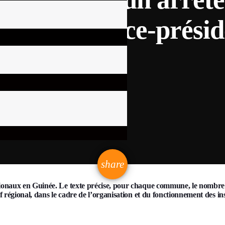
e et les vice-présid
email
share
gionaux en Guinée. Le texte précise, pour chaque commune, le nombre d
f régional, dans le cadre de l’organisation et du fonctionnement des ins