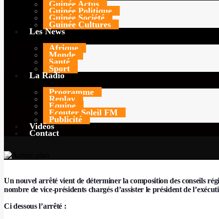
Guinée Actus
Guinée Politique
Guinée Société
membres par commun
Guinée Cultures
Les News
Afrique
Monde
Santé
TODAY
10 MARS 2026
213
Sport
La Radio
Programme
Replay
Equipe
Ecouter Soleil FM
Publicité
Vidéos
Contact
Un nouvel arrêté vient de déterminer la composition des conseils ré
nombre de vice-présidents chargés d’assister le président de l’exécuti
Ci dessous l’arrêté :