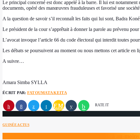
Le principal concerné est donc appelé à la barre. Il lui est notamment
documents, opéré des manœuvres frauduleuses et favorisé une sociét
A la question de savoir s’il reconnaît les faits qui lui sont, Badra Koné
Le président de la cour s’apprêtait à donner la parole au prévenu pou
L’avocat invoque l’article 66 du code électoral qui interdit toutes pour
Les débats se poursuivent au moment ou nous mettons cet article en li
A suivre…
Amara Simba SYLLA
ÉCRIT PAR:
FATOUMATA KEITA
EMAIL
RATE IT
GUINÉE ACTUS
Axe Coyah-Kindia : un accident coûte la vie à au-moin