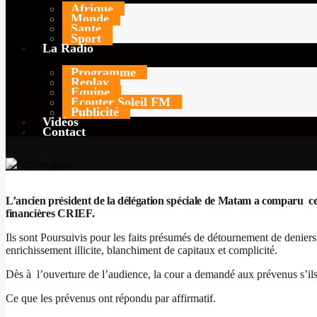
Afrique
Monde
Santé
TODAY
29 AVRIL 2026
44
Sport
La Radio
Programme
Replay
Equipe
Ecouter Soleil FM
Publicité
Vidéos
Contact
L’ancien président de la délégation spéciale de Matam a comparu ce
financières CRIEF.
Ils sont Poursuivis pour les faits présumés de détournement de deniers p
enrichissement illicite, blanchiment de capitaux et complicité.
Dès à
l’ouverture de l’audience, la cour a demandé aux prévenus s’ils s
Ce que les prévenus ont répondu par affirmatif.