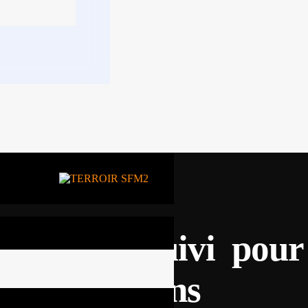
 est poursuivi pour
es infractions