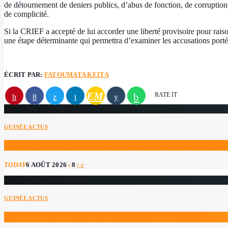
de détournement de deniers publics, d’abus de fonction, de corruption, d
de complicité.
Si la CRIEF a accepté de lui accorder une liberté provisoire pour raison
une étape déterminante qui permettra d’examiner les accusations porté
ÉCRIT PAR:
FATOUMATA KEITA
EMAIL
RATE IT
GUINÉE ACTUS
Conakry : la Pénurie de papiers sécurisés Perturbe la 
TODAY
6 AOÛT 2026
8
GUINÉE ACTUS
TikTok définitivement fermé en Guinée : le faux communi