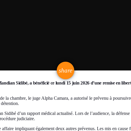
email
share
Mandian Sidibé, a bénéficié ce lundi 15 juin 2026 d’une remise en lib
 de la chambre, le juge Alpha Camara, a autorisé le prévenu à poursuivr
 détention.
 Sidibé d’un rapport médical actualisé. Lors de l’audience, la défense av
rocédure judiciaire.
e affaire impliquant également deux autres prévenus. Les mis en cause f