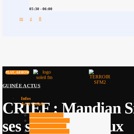
05:30 - 06:00
PLAY_ARROW
GUINÉE ACTUS
Infos
CRIEF : Mandian Sid
Actu Guinée
Guinée Actus
ses soins médicaux
Guinée Politique
Guinée Société
Guinée Cultures