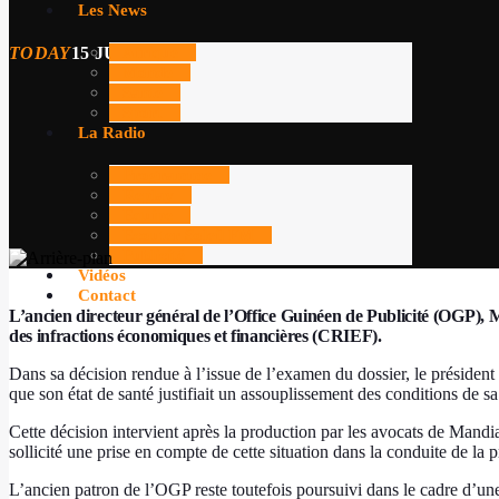
Les News
TODAY
15 JUIN 2026
37
Afrique
Monde
Santé
Sport
La Radio
Programme
Replay
Equipe
Ecouter Soleil FM
Publicité
Vidéos
Contact
L’ancien directeur général de l’Office Guinéen de Publicité (OGP), 
des infractions économiques et financières (CRIEF).
Dans sa décision rendue à l’issue de l’examen du dossier, le président
que son état de santé justifiait un assouplissement des conditions de sa
Cette décision intervient après la production par les avocats de Mandian
sollicité une prise en compte de cette situation dans la conduite de la p
L’ancien patron de l’OGP reste toutefois poursuivi dans le cadre d’un