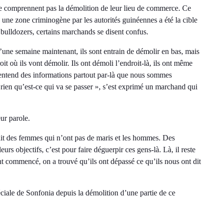
 comprennent pas la démolition de leur lieu de commerce. Ce
e zone criminogène par les autorités guinéennes a été la cible
 bulldozers, certains marchands se disent confus.
’une semaine maintenant, ils sont entrain de démolir en bas, mais
roit où ils vont démolir. Ils ont démoli l’endroit-là, ils ont même
’entend des informations partout par-là que nous sommes
ien qu’est-ce qui va se passer », s’est exprimé un marchand qui
eur parole.
avait des femmes qui n’ont pas de maris et les hommes. Des
leurs objectifs, c’est pour faire déguerpir ces gens-là. Là, il reste
nt commencé, on a trouvé qu’ils ont dépassé ce qu’ils nous ont dit
éciale de Sonfonia depuis la démolition d’une partie de ce