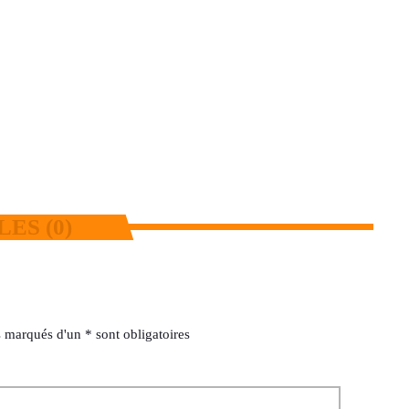
pertes estimées à des centaines de
millions
today
7 AOÛT 2026
40
2
ES (0)
 marqués d'un * sont obligatoires