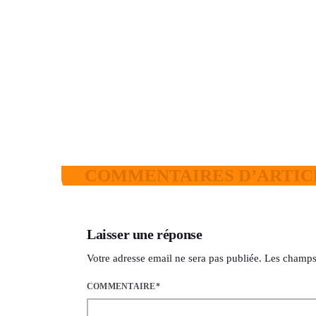
pluies et un risque élevé d’inondation
du 9 au 11 août
today
8 AOÛT 2026
10
3
COMMENTAIRES D’ARTICL
Laisser une réponse
Votre adresse email ne sera pas publiée. Les champs
COMMENTAIRE*