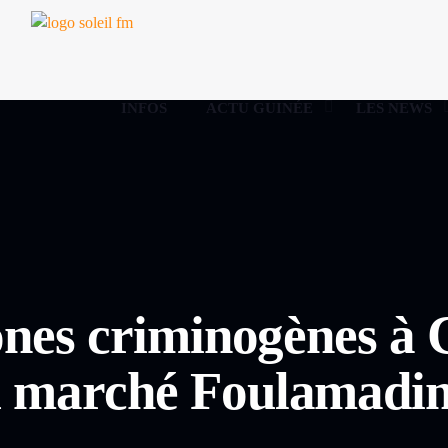
INFOS
ACTU GUINÉE
LES NEWS
ones criminogènes à
 marché Foulamadin